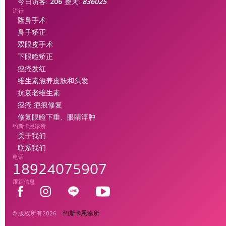
今日访客:
206
整天:
836025
流行
隆鼻手术
鼻子矫正
双眼皮手术
下眼睑矫正
痤疮发红
维生素滋养皮肤和头发
抗衰老维生素
痤疮 疤痕修复
修复眼睑下垂、眼睛浮肿
约斯卡恩诊所
关于我们
联系我们
电话
18924075907
跟踪信息
© 版权所有2026
约斯卡恩诊所